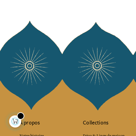
À propos
Collections
Notre histoire
Déco & Linge de maison