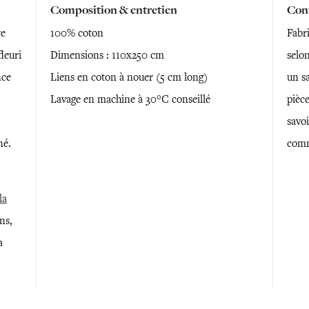
Composition & entretien
Conf
re
100% coton
Fabr
leuri
Dimensions : 110x250 cm
selon
nce
Liens en coton à nouer (5 cm long)
un sa
Lavage en machine à 30°C conseillé
pièce
savoi
né.
comm
la
ns,
a