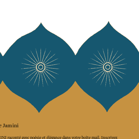
e Jamini
MINI raconté avec poésie et élégance dans votre boîte mail. Inscrivez