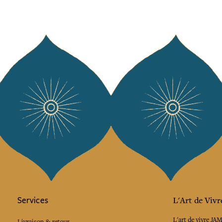
Services
L'Art de Vivr
L'art de vivre JA
Livraison & retour