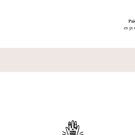
Pai
en 3x 