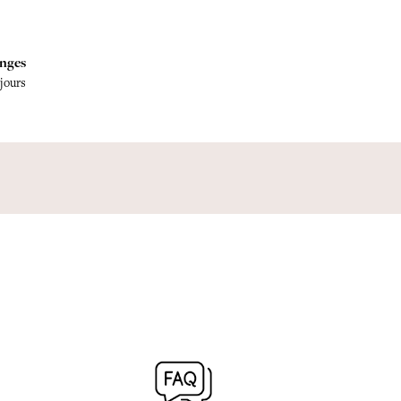
nges
 jours