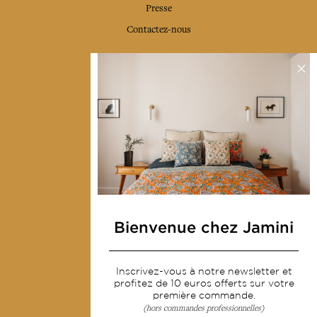
Presse
Contactez-nous
Collections
Déco & Linge de maison
Linge de table
Sacs & pochettes
Mode
Services
Bienvenue chez Jamini
Livraison & retour
CGV
Inscrivez-vous à notre newsletter et
Devenir revendeur
profitez de 10 euros offerts sur votre
première commande.
Notre communauté
(hors commandes professionnelles)