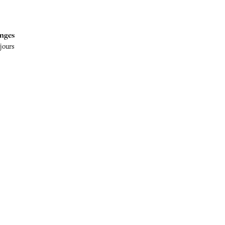
nges
 jours