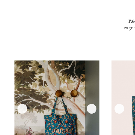
Pai
en 3x 