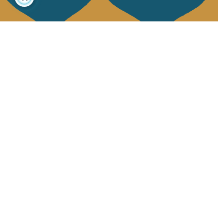
À propos
Collections
Notre histoire
Déco & Linge de maison
Notre mission
Linge de table
Presse
Sacs & pochettes
Contactez-nous
Mode