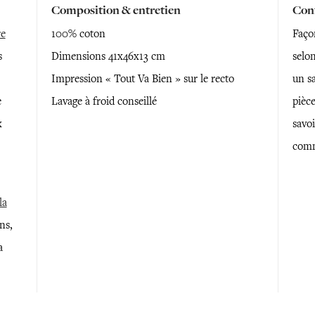
Composition & entretien
Conf
re
100% coton
Faço
s
Dimensions 41x46x13 cm
selon
Impression « Tout Va Bien » sur le recto
un sa
e
Lavage à froid conseillé
pièce
x
savoi
comm
la
ns,
a