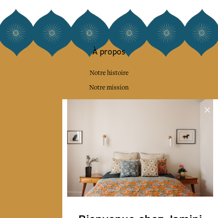
À propos
Notre histoire
Notre mission
Presse
Contactez-nous
Collections
Déco & Linge de maison
Linge de table
Sacs & pochettes
Mode