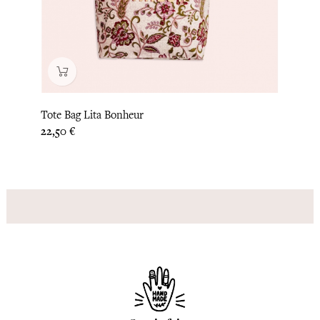
‹
›
Tote Bag Lita Bonheur
Tote B
Prix
Prix
22,50 €
22,50