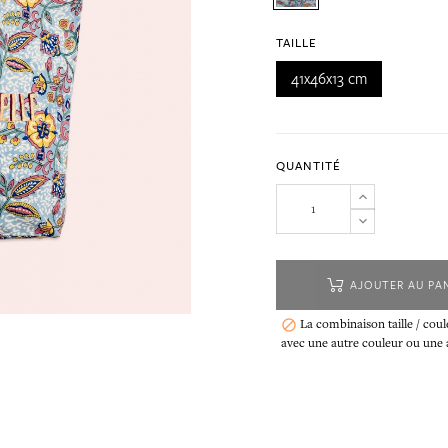
TAILLE
41x46x13 cm
QUANTITÉ
AJOUTER AU PA
La combinaison taille / coul

avec une autre couleur ou une au