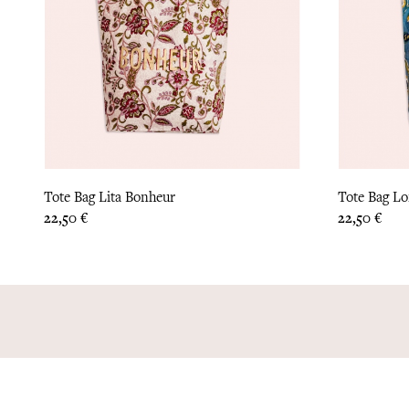
Tote Bag Lita Bonheur
Tote Bag Lon
Prix
Prix
22,50 €
22,50 €