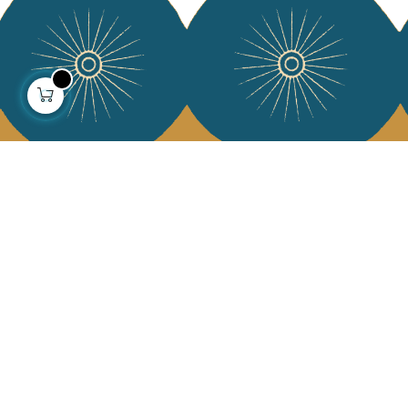
À propos
Collections
Notre histoire
Déco & Linge de maison
Notre mission
Linge de table
Presse
Sacs & pochettes
Contactez-nous
Mode