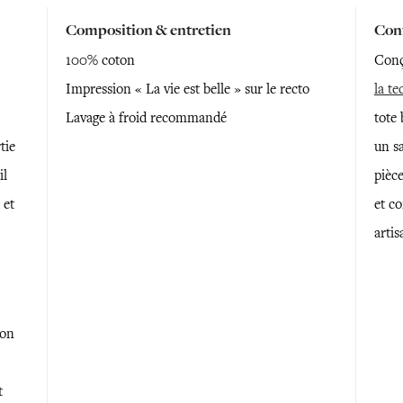
Composition & entretien
Conf
100% coton
Conçu
Impression « La vie est belle » sur le recto
la te
Lavage à froid recommandé
tote 
tie
un sa
il
pièc
 et
et co
artis
son
t