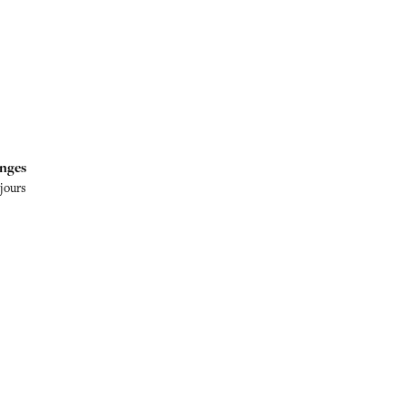
nges
 jours