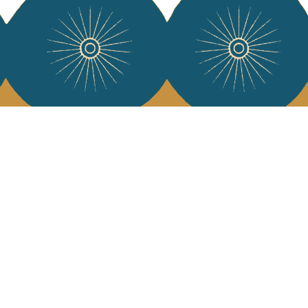
e Jamini
MINI raconté avec poésie et élégance dans votre boîte mail. Inscrivez
letter et rentrez dans l'univers Jamini.