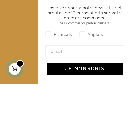
Services
Inscrivez-vous à notre newsletter et
profitez de 10 euros offerts sur votre
Livraison & retour
première commande.
CGV
(hors commandes professionnelles)
Devenir revendeur
Français
Anglais
Notre communauté
JE M'INSCRIS
L'Art de Vivre Jamini
L'art de vivre JAMINI raconté avec poésie et élégance
dans votre boîte mail. Inscrivez vous à notre newsletter
et rentrez dans l'univers Jamini.