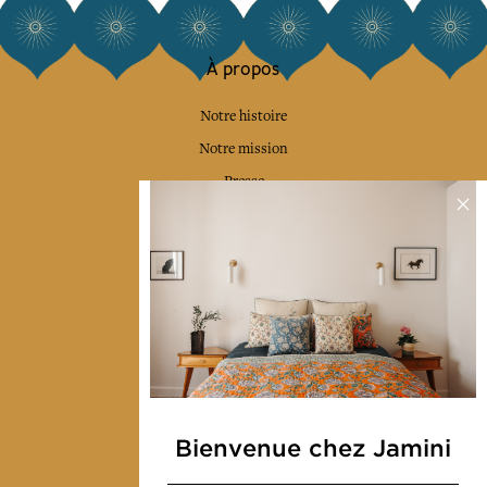
À propos
Notre histoire
Notre mission
Presse
Contactez-nous
Collections
Déco & Linge de maison
Linge de table
Sacs & pochettes
Mode
Bienvenue chez Jamini