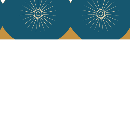
e Jamini
MINI raconté avec poésie et élégance dans votre boîte mail. Inscrivez
letter et rentrez dans l'univers Jamini.
S'INSCRIRE