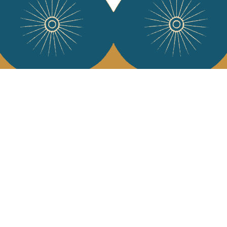
Services
L'Art de Vivr
L'art de vivre JA
Livraison & retour
vous à notre news
CGV
Devenir revendeur
Notre communauté