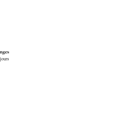
nges
 jours