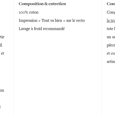
Composition & entretien
Conf
100% coton
Conçu
Impression « Tout va bien » sur le recto
la te
Lavage à froid recommandé
tote 
tie
un sa
il
pièc
 et
et co
artis
son
t