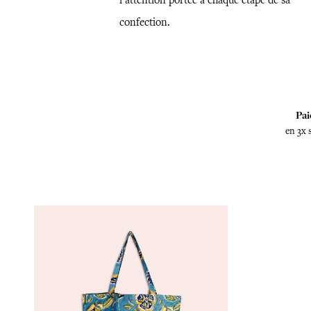
l’attention portée à chaque étape de sa
confection.
Pai
en 3x 