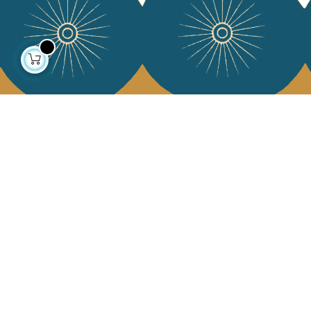
À propos
Collections
Notre histoire
Déco & Linge de maison
Notre mission
Linge de table
Presse
Sacs & pochettes
Contactez-nous
Mode