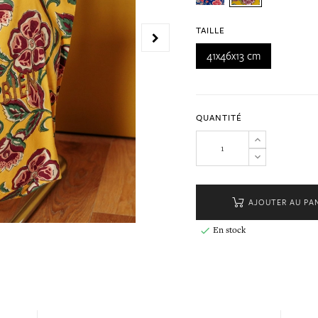
TAILLE
41x46x13 cm
QUANTITÉ
AJOUTER AU PA
En stock
