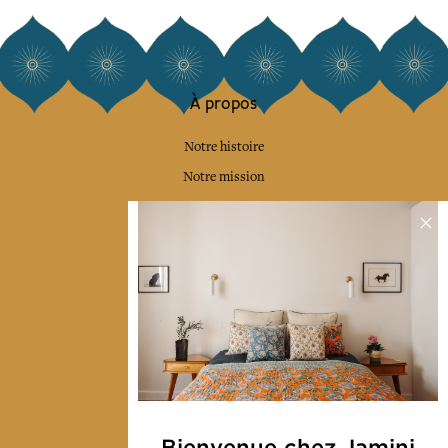
À propos
Notre histoire
Notre mission
Presse
Contactez-nous
Collections
Déco & Linge de maison
Linge de table
Sacs & pochettes
Mode