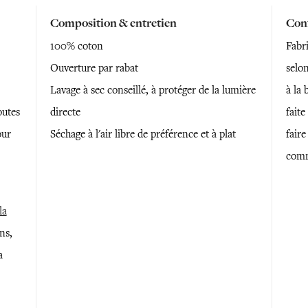
Composition & entretien
Conf
100% coton
Fabr
Ouverture par rabat
selon
Lavage à sec conseillé, à protéger de la lumière
à la 
outes
directe
faite
our
Séchage à l'air libre de préférence et à plat
faire
comm
la
ns,
a