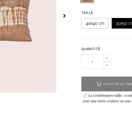
TAILLE
40x40 cm
30x50 c
QUANTITÉ
AJOUTER AU PA
La combinaison taille / coul

avec une autre couleur ou une au