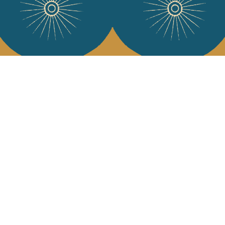
Services
L'Art de Vivr
L'art de vivre JA
Livraison & retour
vous à notre news
CGV
Devenir revendeur
Notre communauté
J'accepte l