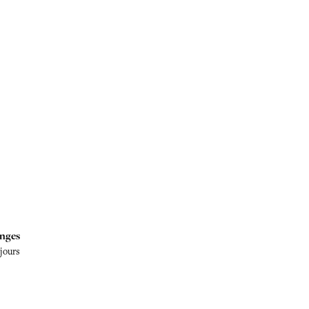
nges
 jours