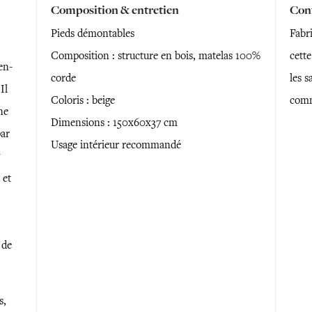
Composition & entretien
Conf
Pieds démontables
Fabri
Composition : structure en bois, matelas 100%
cette
en-
corde
les s
Il
Coloris : beige
comm
ne
Dimensions : 150x60x37 cm
par
Usage intérieur recommandé
 et
 de
s,