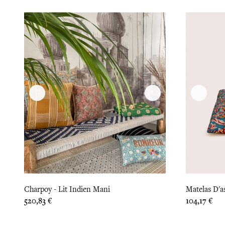
Charpoy - Lit Indien Mani
Matelas D'as
Prix
Prix
520,83 €
104,17 €