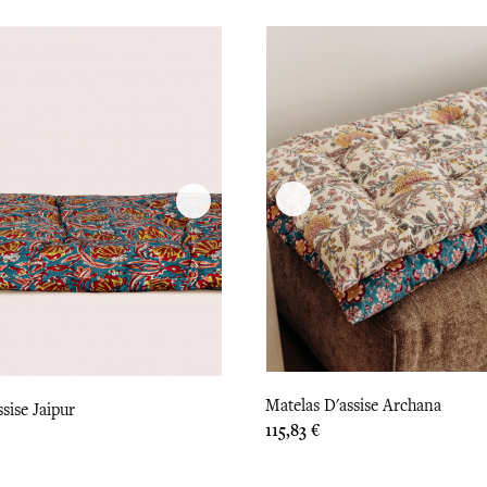
Matelas D'assise Archana
sise Jaipur
Prix
115,83 €