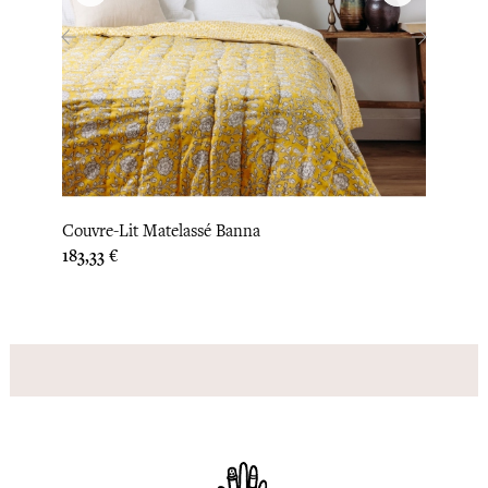
‹
›
Couvre-Lit Matelassé Banna
Houss
Prix
Prix
183,33 €
33,33 