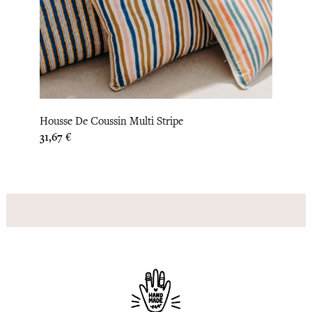
‹
›
Houss
Housse De Coussin Multi Stripe
Prix
33,33 
Prix
31,67 €