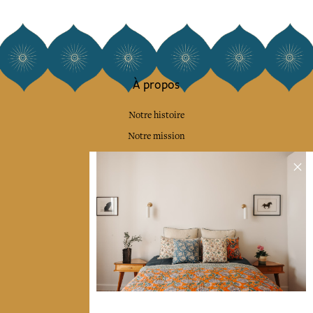
À propos
Notre histoire
Notre mission
Presse
Contactez-nous
Collections
Déco & Linge de maison
Linge de table
Sacs & pochettes
Mode