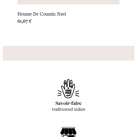
Houss
Housse De Coussin Navi
Prix
33,33 
Prix
61,67 €
Savoir-faire
traditionnel indien