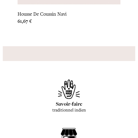
Houss
Housse De Coussin Navi
Prix
36,67
Prix
61,67 €
Savoir-faire
traditionnel indien