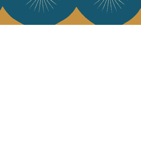
e Jamini
MINI raconté avec poésie et élégance dans votre boîte mail. Inscrivez
letter et rentrez dans l'univers Jamini.
S'INSCRIRE
es termes et conditions et la politique de confidentialité