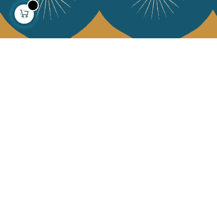
À propos
Collections
Notre histoire
Déco & Linge de maison
Notre mission
Linge de table
Presse
Sacs & pochettes
Contactez-nous
Mode