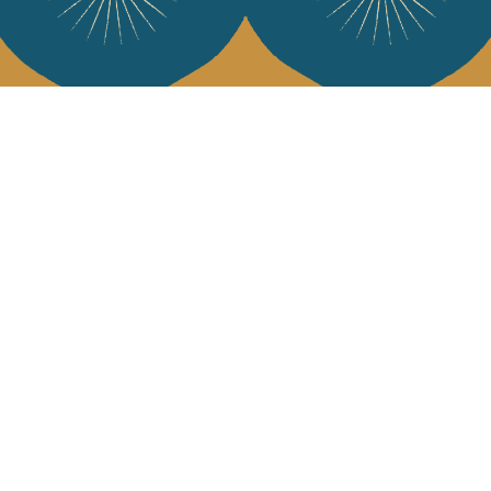
Services
L'Art de Vivr
L'art de vivre JA
Livraison & retour
vous à notre news
CGV
Devenir revendeur
Notre communauté
J'accepte l