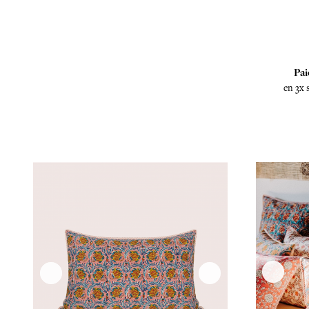
Pai
en 3x 