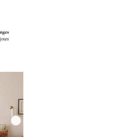
nges
 jours