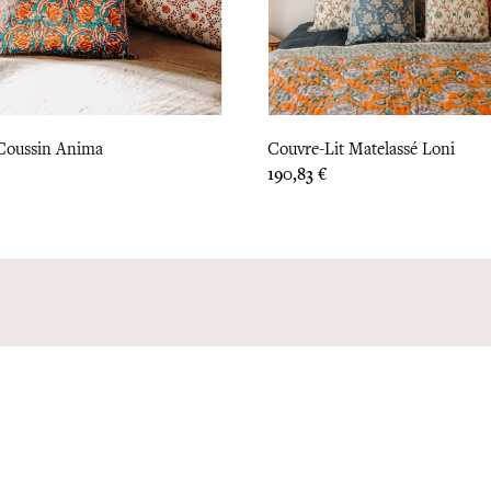
Coussin Anima
Couvre-Lit Matelassé Loni
Prix
190,83 €