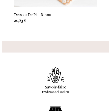
Dessous De Plat Banna
Torch
Prix
Prix
20,83 €
15,00
Savoir-faire
traditionnel indien