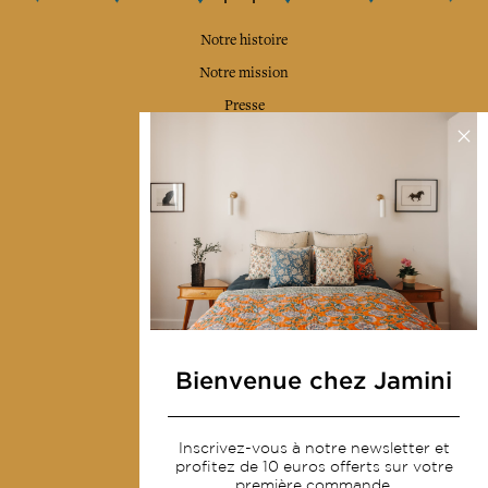
Notre histoire
Notre mission
Presse
Contactez-nous
Collections
Déco & Linge de maison
Linge de table
Sacs & pochettes
Mode
Bienvenue chez Jamini
Services
Inscrivez-vous à notre newsletter et
Livraison & retour
profitez de 10 euros offerts sur votre
première commande.