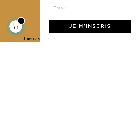
L'Art de Vivre Jamini
JE M'INSCRIS
L'art de vivre JAMINI raconté avec poésie et élégance
dans votre boîte mail. Inscrivez vous à notre newsletter
et rentrez dans l'univers Jamini.
S'INSCRIRE
J'accepte les termes et conditions et la
politique de confidentialité
Facebook
Pinterest
Instagram