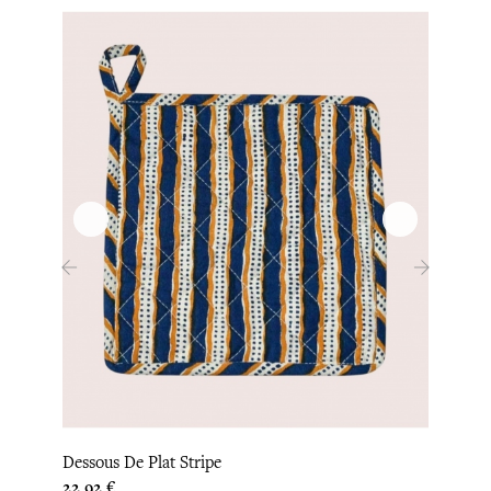
‹
›
Dessous De Plat Stripe
Gant 
Prix
Prix
22,92 €
25,00