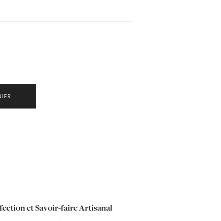
NIER
ection et Savoir-faire Artisanal