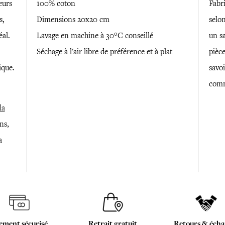
eurs
100% coton
Fabr
s,
Dimensions 20x20 cm
selon
éal.
Lavage en machine à 30°C conseillé
un sa
Séchage à l'air libre de préférence et à plat
pièce
ique.
savoi
comm
la
ns,
a
ement sécurisé
Retrait gratuit
Retours & écha