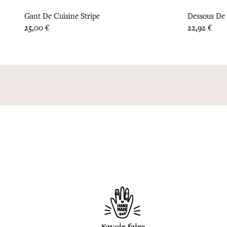
Gant De Cuisine Stripe
Dessous De 
Prix
Prix
25,00 €
22,92 €
Savoir-faire