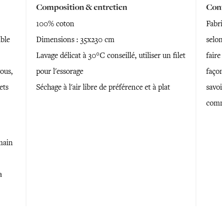
Composition & entretien
Conf
100% coton
Fabr
able
Dimensions : 35x230 cm
selon
Lavage délicat à 30°C conseillé, utiliser un filet
faire
ous,
pour l'essorage
faço
ets
Séchage à l'air libre de préférence et à plat
savoi
comm
 main
a