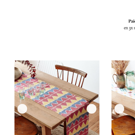
Pai
en 3x 