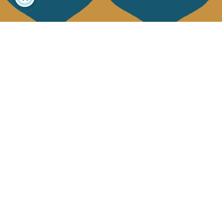
À propos
Collections
Notre histoire
Déco & Linge de maison
Notre mission
Linge de table
Presse
Sacs & pochettes
Contactez-nous
Mode