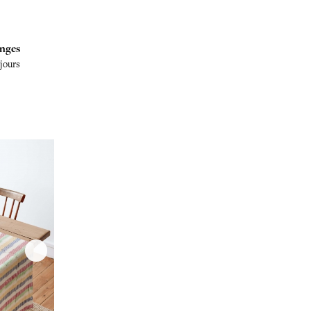
nges
 jours