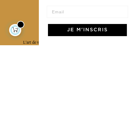
L'Art de Vivre Jamini
JE M'INSCRIS
L'art de vivre JAMINI raconté avec poésie et élégance
dans votre boîte mail. Inscrivez vous à notre newsletter
et rentrez dans l'univers Jamini.
S'INSCRIRE
J'accepte les termes et conditions et la
politique de confidentialité
Facebook
Pinterest
Instagram