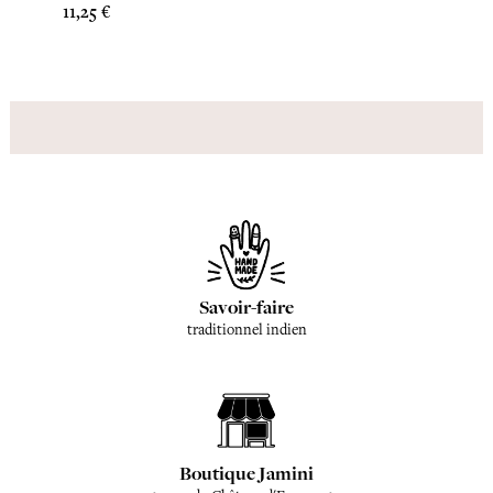
Prix
Prix
11,25 €
11,25 
Savoir-faire
traditionnel indien
Boutique Jamini