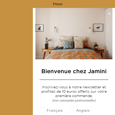
Presse
Contactez-nous
Collections
Déco & Linge de maison
Linge de table
Sacs & pochettes
Mode
Bienvenue chez Jamini
Services
Inscrivez-vous à notre newsletter et
Livraison & retour
profitez de 10 euros offerts sur votre
CGV
première commande.
(hors commandes professionnelles)
Devenir revendeur
Français
Anglais
Notre communauté