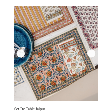
‹
›
Set De Table Jaipur
Set De