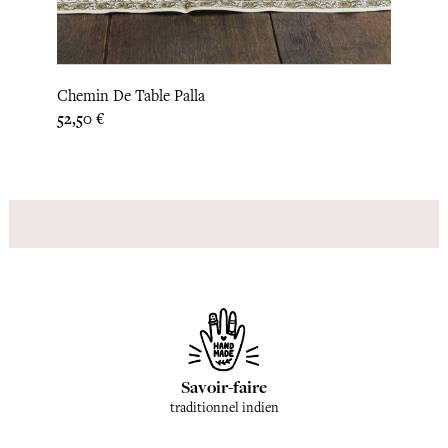
Chemin De Table Palla
Napp
Prix
Prix
52,50 €
83,33 
Savoir-faire
traditionnel indien