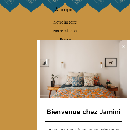
À propos
Notre histoire
Notre mission
Presse
Contactez-nous
Collections
Déco & Linge de maison
Linge de table
Sacs & pochettes
Mode
Bienvenue chez Jamini
Services
Inscrivez-vous à notre newsletter et