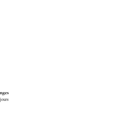
nges
 jours