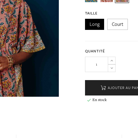
TAILLE
Long
Court
QUANTITÉ
AJOUTER AU PA
En stock
