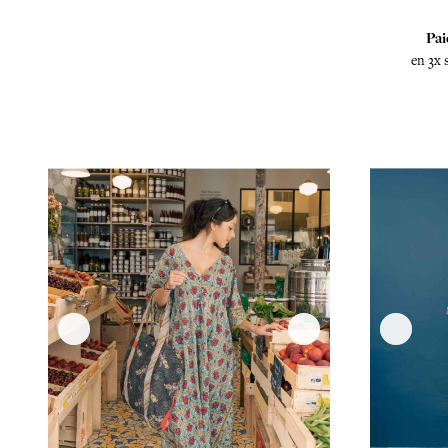
Pai
en 3x 