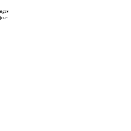
nges
 jours