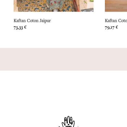
Kaftan Coton Jaipur
Kaftan Cot
Prix
Prix
73,33 €
79,17 €