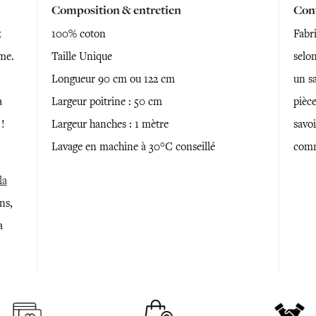
Composition & entretien
Conf
x
100% coton
Fabr
ème.
Taille Unique
selon
Longueur 90 cm ou 122 cm
un sa
a
Largeur poitrine : 50 cm
pièce
 !
Largeur hanches : 1 mètre
savoi
Lavage en machine à 30°C conseillé
comm
la
ns,
a