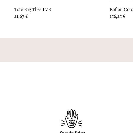
Tote Bag Thea LVB
Kaftan Coto
Prix
Prix
21,67 €
156,25 €
Savoir-faire