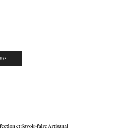
NIER
ection et Savoir-faire Artisanal