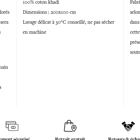
100% coton khadi
Fabr
lorés
Dimensions : 200x100 cm
selon
 sera
Lavage délicat à 30°C conseillé, ne pas sécher
dans 
s
en machine
cett
prése
sout
 main
a
ement sécurisé
Retrait gratuit
Retours & écha