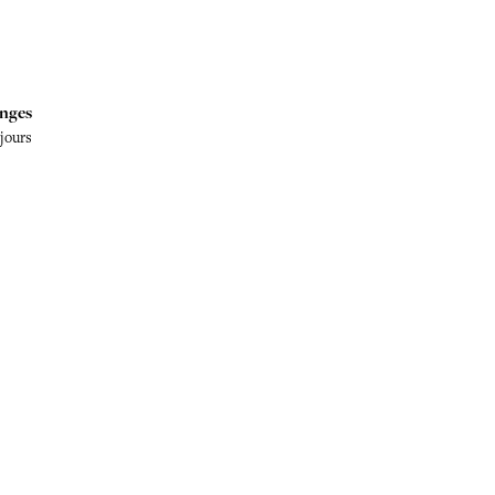
nges
 jours