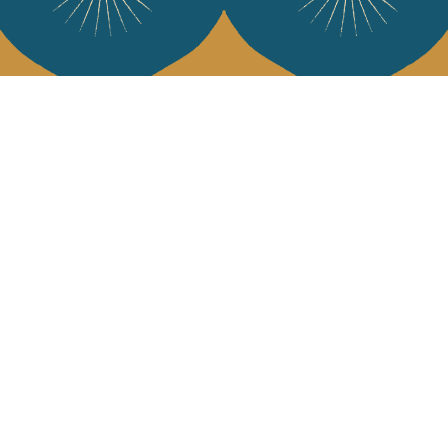
Services
L'Art de Vivr
L'art de vivre JA
Livraison & retour
vous à notre news
CGV
Devenir revendeur
Notre communauté
J'accepte l