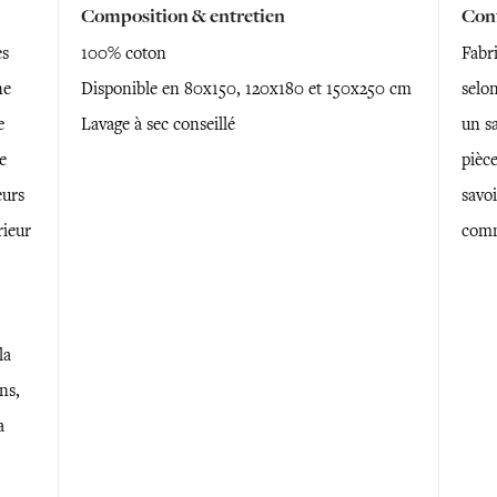
Composition & entretien
Conf
es
100% coton
Fabr
ne
Disponible en 80x150, 120x180 et 150x250 cm
selon
e
Lavage à sec conseillé
un sa
e
pièce
eurs
savoi
rieur
comm
la
ns,
a