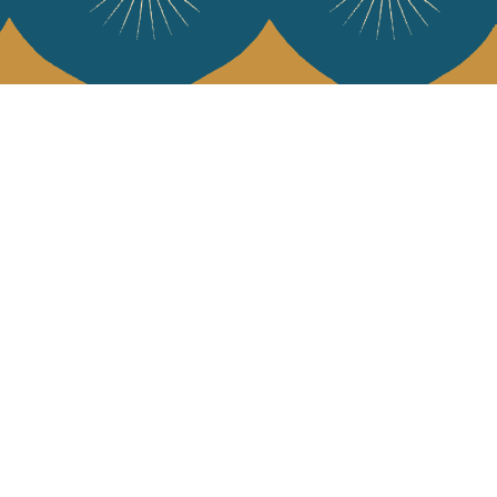
e Jamini
MINI raconté avec poésie et élégance dans votre boîte mail. Inscrivez
letter et rentrez dans l'univers Jamini.
S'INSCRIRE
es termes et conditions et la politique de confidentialité