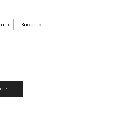
80 cm
80x150 cm
NIER