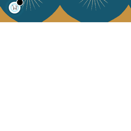
À propos
Collections
Notre histoire
Déco & Linge de maison
Notre mission
Linge de table
Presse
Sacs & pochettes
Contactez-nous
Mode