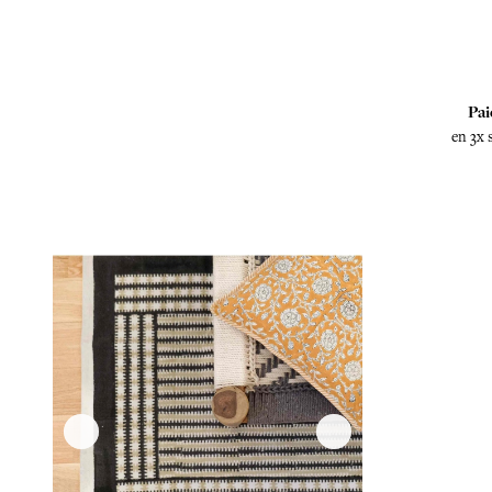
Pai
en 3x 