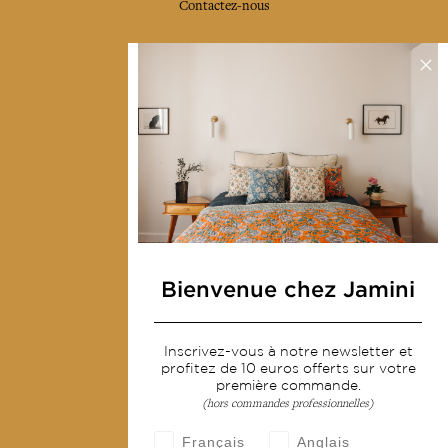
Contactez-nous
Collections
Déco & Linge de maison
Linge de table
Sacs & pochettes
Mode
Services
Bienvenue chez Jamini
Livraison & retour
CGV
Inscrivez-vous à notre newsletter et
Devenir revendeur
profitez de 10 euros offerts sur votre
première commande.
Notre communauté
(hors commandes professionnelles)
Français
Anglais