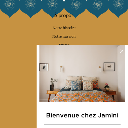
À propos
Notre histoire
Notre mission
Presse
Contactez-nous
Collections
Déco & Linge de maison
Linge de table
Sacs & pochettes
Mode
Bienvenue chez Jamini
Services