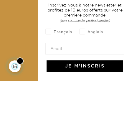
Inscrivez-vous à notre newsletter et
Livraison & retour
profitez de 10 euros offerts sur votre
première commande.
CGV
(hors commandes professionnelles)
Devenir revendeur
Français
Anglais
Notre communauté
JE M'INSCRIS
L'Art de Vivre Jamini
L'art de vivre JAMINI raconté avec poésie et élégance
dans votre boîte mail. Inscrivez vous à notre newsletter
et rentrez dans l'univers Jamini.