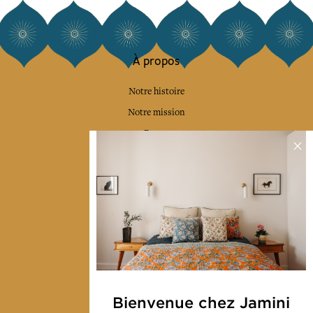
À propos
Notre histoire
Notre mission
Presse
Contactez-nous
Collections
Déco & Linge de maison
Linge de table
Sacs & pochettes
Mode
Bienvenue chez Jamini