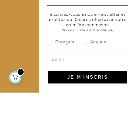
Services
Inscrivez-vous à notre newsletter et
profitez de 10 euros offerts sur votre
Livraison & retour
première commande.
CGV
(hors commandes professionnelles)
Devenir revendeur
Français
Anglais
Notre communauté
JE M'INSCRIS
L'Art de Vivre Jamini
L'art de vivre JAMINI raconté avec poésie et élégance
dans votre boîte mail. Inscrivez vous à notre newsletter
et rentrez dans l'univers Jamini.