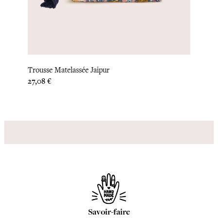
‹
›
Trousse Matelassée Jaipur
Trous
Prix
Prix
27,08 €
27,08
Savoir-faire