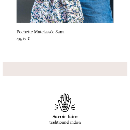
Pochette Matelassée Sana
Prix
49,17 €
Savoir-faire
traditionnel indien