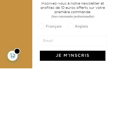
Inscrivez-vous à notre newsletter et
profitez de 10 euros offerts sur votre
Services
première commande.
(hors commandes professionnelles)
Livraison & retour
Français
Anglais
CGV
Devenir revendeur
Notre communauté
JE M'INSCRIS
L'Art de Vivre Jamini
L'art de vivre JAMINI raconté avec poésie et élégance
dans votre boîte mail. Inscrivez vous à notre newsletter
et rentrez dans l'univers Jamini.