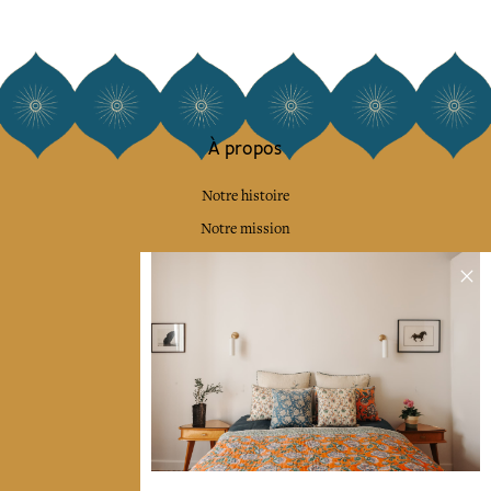
À propos
Notre histoire
Notre mission
Presse
Contactez-nous
Collections
Déco & Linge de maison
Linge de table
Sacs & pochettes