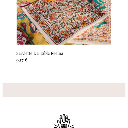
‹
›
Serviette De Table Reema
Grand
Prix
Prix
9,17 €
37,50