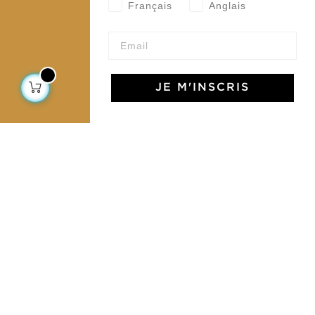
CGV
Français
Anglais
Devenir revendeur
Notre communauté
JE M'INSCRIS
L'Art de Vivre Jamini
L'art de vivre JAMINI raconté avec poésie et élégance
dans votre boîte mail. Inscrivez vous à notre newsletter
et rentrez dans l'univers Jamini.
S'INSCRIRE
J'accepte les termes et conditions et la