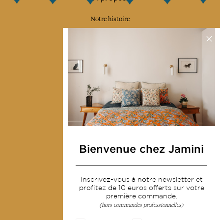
Notre histoire
Notre mission
Presse
Contactez-nous
Collections
Déco & Linge de maison
Linge de table
Sacs & pochettes
Bienvenue chez Jamini
Mode
Inscrivez-vous à notre newsletter et
Services
profitez de 10 euros offerts sur votre
première commande.
(hors commandes professionnelles)
Livraison & retour