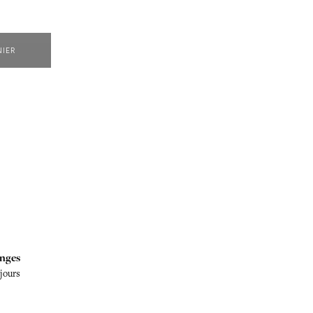
NIER
nges
 jours