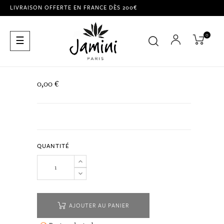
LIVRAISON OFFERTE EN FRANCE DÈS 200€
0
Basculer
☰
la
navigation
0,00 €
QUANTITÉ
AJOUTER AU PANIER