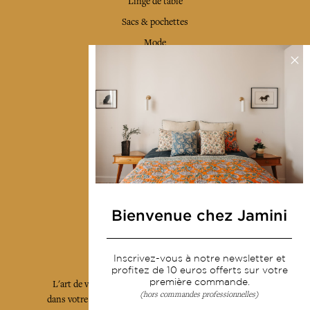
Linge de table
Sacs & pochettes
Mode
Services
Livraison & retour
CGV
Devenir revendeur
Notre communauté
Bienvenue chez Jamini
L'Art de Vivre Jamini
Inscrivez-vous à notre newsletter et
profitez de 10 euros offerts sur votre
première commande.
L'art de vivre JAMINI raconté avec poésie et élégance
(hors commandes professionnelles)
dans votre boîte mail. Inscrivez vous à notre newsletter