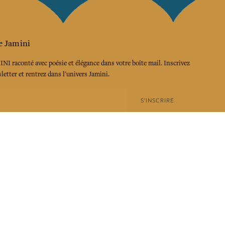
e Jamini
MINI raconté avec poésie et élégance dans votre boîte mail. Inscrivez
letter et rentrez dans l'univers Jamini.
S'INSCRIRE
es termes et conditions et la politique de confidentialité
rest
Instagram