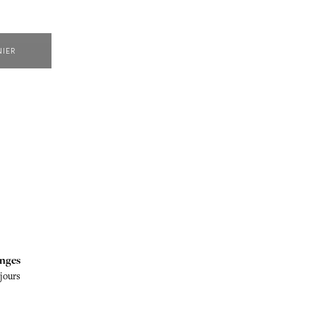
NIER
nges
 jours