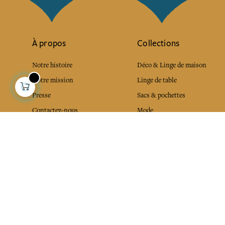
À propos
Collections
Notre histoire
Déco & Linge de maison
Notre mission
Linge de table
Presse
Sacs & pochettes
Contactez-nous
Mode