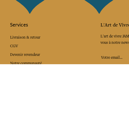
Services
L'Art de Vivr
L'art de vivre JA
Livraison & retour
vous à notre news
CGV
Devenir revendeur
Notre communauté
J'accepte l
Facebook
Pinte
Mentions légales
Les données personnelles et cookies