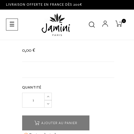
LIVRAISON OFFERTE EN FRANCE DÈS 200€
0
Basculer
☰
la
navigation
0,00 €
QUANTITÉ
AJOUTER AU PANIER