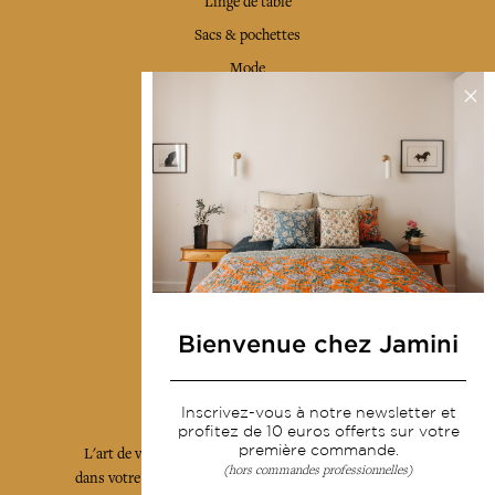
Linge de table
Sacs & pochettes
Mode
Services
Livraison & retour
CGV
Devenir revendeur
Notre communauté
Bienvenue chez Jamini
L'Art de Vivre Jamini
Inscrivez-vous à notre newsletter et
profitez de 10 euros offerts sur votre
première commande.
L'art de vivre JAMINI raconté avec poésie et élégance
(hors commandes professionnelles)
dans votre boîte mail. Inscrivez vous à notre newsletter