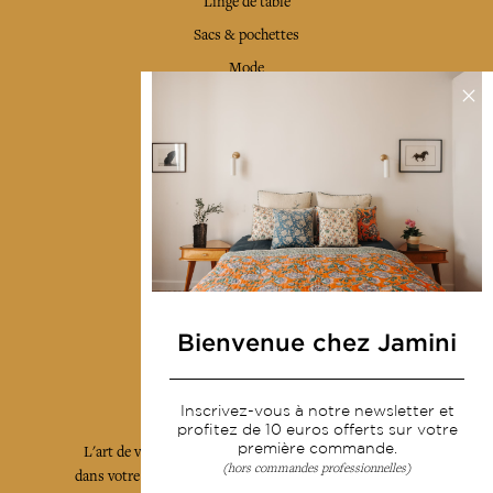
Linge de table
Sacs & pochettes
Mode
Services
Livraison & retour
CGV
Devenir revendeur
Notre communauté
Bienvenue chez Jamini
L'Art de Vivre Jamini
Inscrivez-vous à notre newsletter et
profitez de 10 euros offerts sur votre
première commande.
L'art de vivre JAMINI raconté avec poésie et élégance
(hors commandes professionnelles)
dans votre boîte mail. Inscrivez vous à notre newsletter