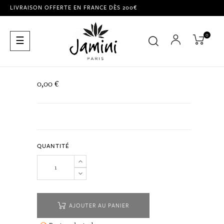
LIVRAISON OFFERTE EN FRANCE DÈS 200€
0
Basculer
☰
la
navigation
0,00 €
QUANTITÉ
AJOUTER AU PANIER