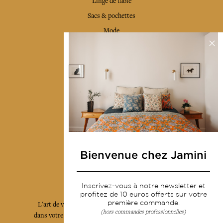
Linge de table
Sacs & pochettes
Mode
Services
Livraison & retour
CGV
Devenir revendeur
Notre communauté
Bienvenue chez Jamini
L'Art de Vivre Jamini
Inscrivez-vous à notre newsletter et
profitez de 10 euros offerts sur votre
première commande.
L'art de vivre JAMINI raconté avec poésie et élégance
(hors commandes professionnelles)
dans votre boîte mail. Inscrivez vous à notre newsletter