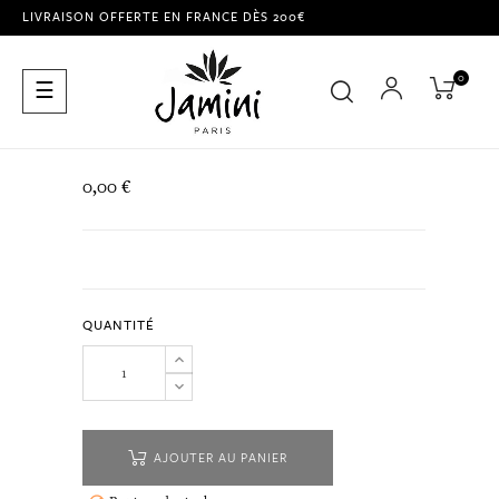
LIVRAISON OFFERTE EN FRANCE DÈS 200€
0
Basculer
☰
la
navigation
0,00 €
QUANTITÉ
AJOUTER AU PANIER