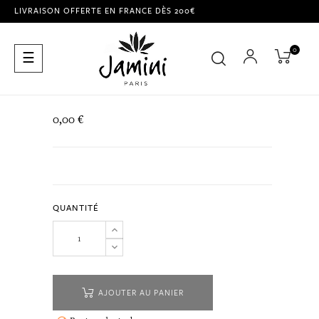
LIVRAISON OFFERTE EN FRANCE DÈS 200€
0
Basculer
☰
la
navigation
0,00 €
QUANTITÉ
AJOUTER AU PANIER