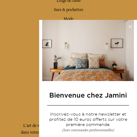
Linge de table
Sacs & pochettes
Mode
Services
Livraison & retour
CGV
Devenir revendeur
Notre communauté
Bienvenue chez Jamini
L'Art de Vivre Jamini
Inscrivez-vous à notre newsletter et
profitez de 10 euros offerts sur votre
première commande.
L'art de vivre JAMINI raconté avec poésie et élégance
(hors commandes professionnelles)
dans votre boîte mail. Inscrivez vous à notre newsletter