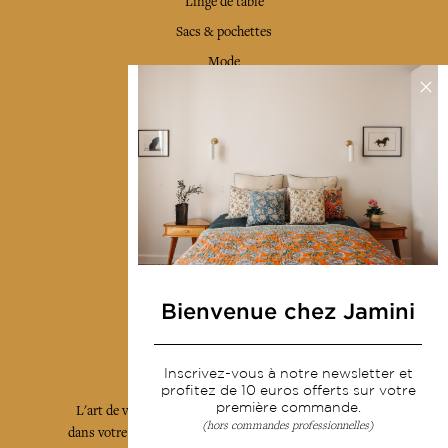
Linge de table
Sacs & pochettes
Mode
Services
Livraison & retour
CGV
Devenir revendeur
Notre communauté
Bienvenue chez Jamini
L'Art de Vivre Jamini
Inscrivez-vous à notre newsletter et
profitez de 10 euros offerts sur votre
première commande.
L'art de vivre JAMINI raconté avec poésie et élégance
(hors commandes professionnelles)
dans votre boîte mail. Inscrivez vous à notre newsletter