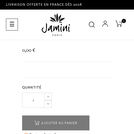
LIVRAISON OFFERTE EN FRANCE DÈS 200€
0
Basculer
☰
la
navigation
0,00 €
QUANTITÉ
AJOUTER AU PANIER