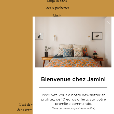
Linge de table
Sacs & pochettes
Mode
Services
Livraison & retour
CGV
Devenir revendeur
Notre communauté
Bienvenue chez Jamini
L'Art de Vivre Jamini
Inscrivez-vous à notre newsletter et
profitez de 10 euros offerts sur votre
première commande.
L'art de vivre JAMINI raconté avec poésie et élégance
(hors commandes professionnelles)
dans votre boîte mail. Inscrivez vous à notre newsletter