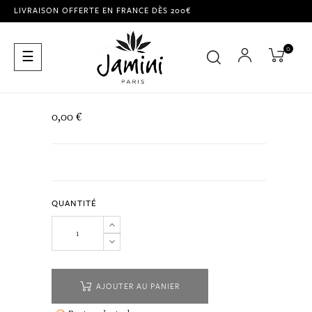
LIVRAISON OFFERTE EN FRANCE DÈS 200€
0
Basculer
☰
la
navigation
0,00 €
QUANTITÉ
AJOUTER AU PANIER