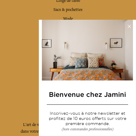
Linge de table
Sacs & pochettes
Mode
Services
Livraison & retour
CGV
Devenir revendeur
Notre communauté
Bienvenue chez Jamini
L'Art de Vivre Jamini
Inscrivez-vous à notre newsletter et
profitez de 10 euros offerts sur votre
première commande.
L'art de vivre JAMINI raconté avec poésie et élégance
(hors commandes professionnelles)
dans votre boîte mail. Inscrivez vous à notre newsletter