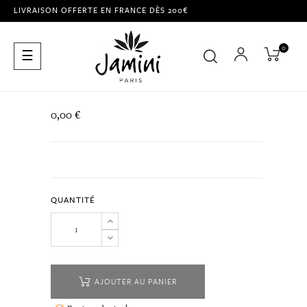
LIVRAISON OFFERTE EN FRANCE DÈS 200€
0
Basculer
☰
la
navigation
0,00 €
QUANTITÉ
AJOUTER AU PANIER