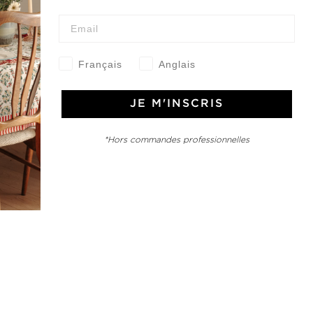
Français
Anglais
e Jamini
MINI raconté avec poésie et élégance dans votre boîte mail. Inscrivez
JE M'INSCRIS
letter et rentrez dans l'univers Jamini.
*Hors commandes professionnelles
S'INSCRIRE
es termes et conditions et la politique de confidentialité
rest
Instagram