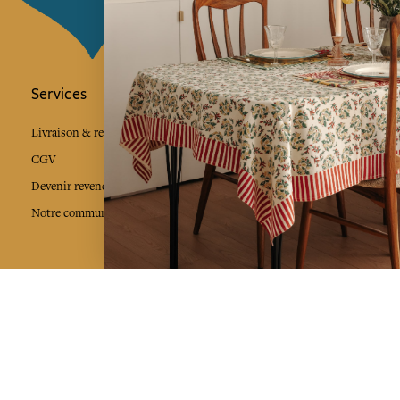
Services
L'Art de Vivr
L'art de vivre JA
Livraison & retour
vous à notre news
CGV
Devenir revendeur
Notre communauté
J'accepte l
Facebook
Pinte