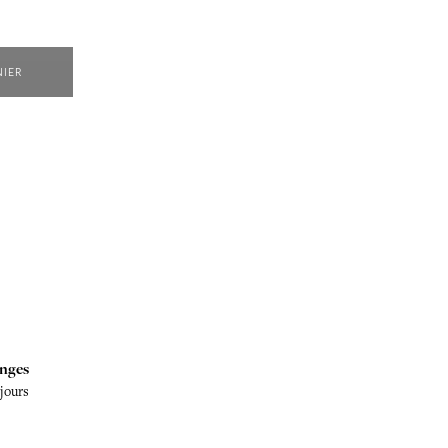
NIER
nges
 jours