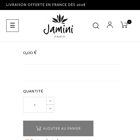
LIVRAISON OFFERTE EN FRANCE DÈS 200€
0
Basculer
☰
la
navigation
0,00 €
QUANTITÉ
AJOUTER AU PANIER