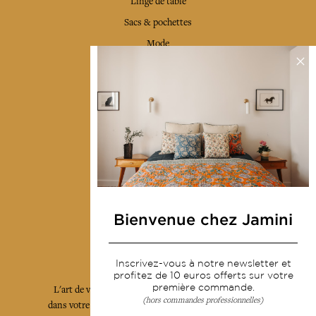
Linge de table
Sacs & pochettes
Mode
Services
Livraison & retour
CGV
Devenir revendeur
Notre communauté
Bienvenue chez Jamini
L'Art de Vivre Jamini
Inscrivez-vous à notre newsletter et
profitez de 10 euros offerts sur votre
première commande.
L'art de vivre JAMINI raconté avec poésie et élégance
(hors commandes professionnelles)
dans votre boîte mail. Inscrivez vous à notre newsletter