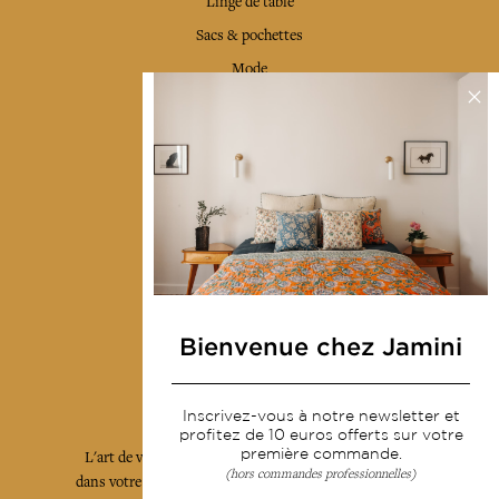
Linge de table
Sacs & pochettes
Mode
Services
Livraison & retour
CGV
Devenir revendeur
Notre communauté
Bienvenue chez Jamini
L'Art de Vivre Jamini
Inscrivez-vous à notre newsletter et
profitez de 10 euros offerts sur votre
première commande.
L'art de vivre JAMINI raconté avec poésie et élégance
(hors commandes professionnelles)
dans votre boîte mail. Inscrivez vous à notre newsletter