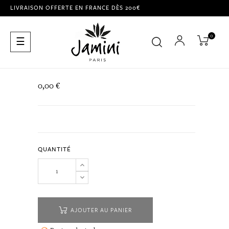
LIVRAISON OFFERTE EN FRANCE DÈS 200€
0
Basculer
☰
la
navigation
0,00 €
QUANTITÉ
AJOUTER AU PANIER