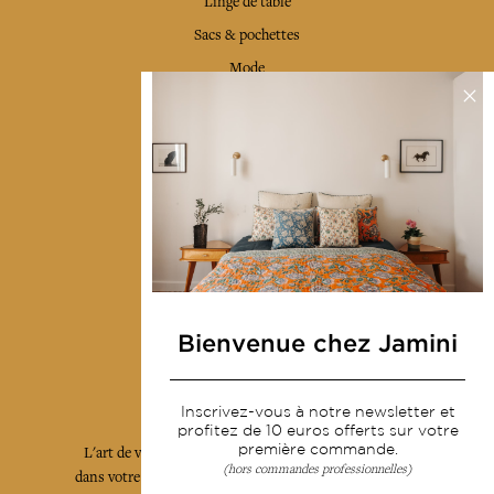
Linge de table
Sacs & pochettes
Mode
Services
Livraison & retour
CGV
Devenir revendeur
Notre communauté
Bienvenue chez Jamini
L'Art de Vivre Jamini
Inscrivez-vous à notre newsletter et
profitez de 10 euros offerts sur votre
première commande.
L'art de vivre JAMINI raconté avec poésie et élégance
(hors commandes professionnelles)
dans votre boîte mail. Inscrivez vous à notre newsletter