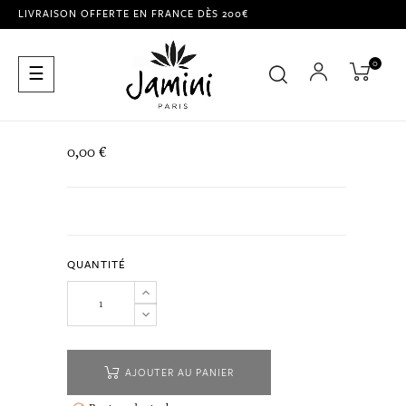
LIVRAISON OFFERTE EN FRANCE DÈS 200€
0
Basculer
☰
la
navigation
0,00 €
QUANTITÉ
AJOUTER AU PANIER