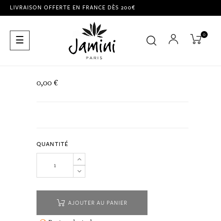
LIVRAISON OFFERTE EN FRANCE DÈS 200€
0
Basculer
☰
la
navigation
0,00 €
QUANTITÉ
AJOUTER AU PANIER