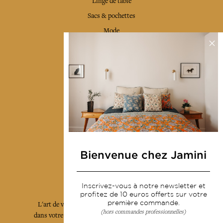
Linge de table
Sacs & pochettes
Mode
Services
Livraison & retour
CGV
Devenir revendeur
Notre communauté
Bienvenue chez Jamini
L'Art de Vivre Jamini
Inscrivez-vous à notre newsletter et
profitez de 10 euros offerts sur votre
première commande.
L'art de vivre JAMINI raconté avec poésie et élégance
(hors commandes professionnelles)
dans votre boîte mail. Inscrivez vous à notre newsletter