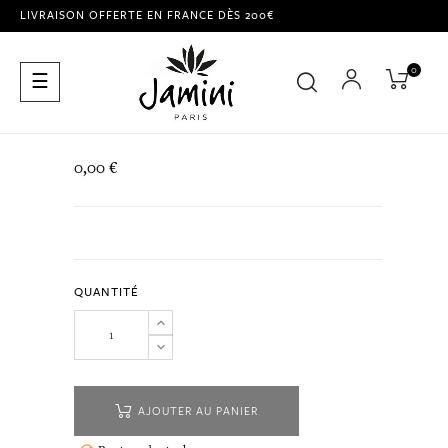
LIVRAISON OFFERTE EN FRANCE DÈS 200€
0
Basculer
☰
la
navigation
0,00 €
QUANTITÉ
AJOUTER AU PANIER