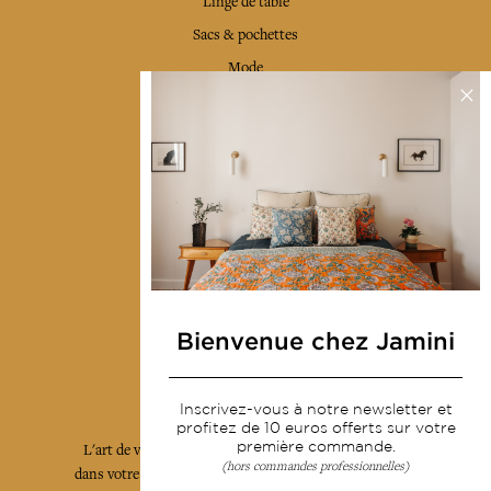
Linge de table
Sacs & pochettes
Mode
Services
Livraison & retour
CGV
Devenir revendeur
Notre communauté
Bienvenue chez Jamini
L'Art de Vivre Jamini
Inscrivez-vous à notre newsletter et
profitez de 10 euros offerts sur votre
première commande.
L'art de vivre JAMINI raconté avec poésie et élégance
(hors commandes professionnelles)
dans votre boîte mail. Inscrivez vous à notre newsletter