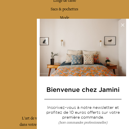
Linge de table
Sacs & pochettes
Mode
Services
Livraison & retour
CGV
Devenir revendeur
Notre communauté
Bienvenue chez Jamini
L'Art de Vivre Jamini
Inscrivez-vous à notre newsletter et
profitez de 10 euros offerts sur votre
première commande.
L'art de vivre JAMINI raconté avec poésie et élégance
(hors commandes professionnelles)
dans votre boîte mail. Inscrivez vous à notre newsletter