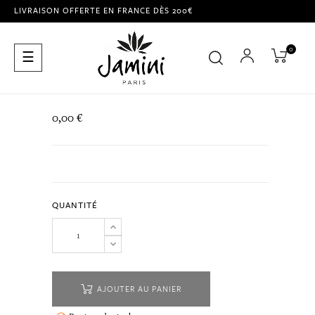
LIVRAISON OFFERTE EN FRANCE DÈS 200€
0
Basculer
☰
la
navigation
0,00 €
QUANTITÉ
AJOUTER AU PANIER