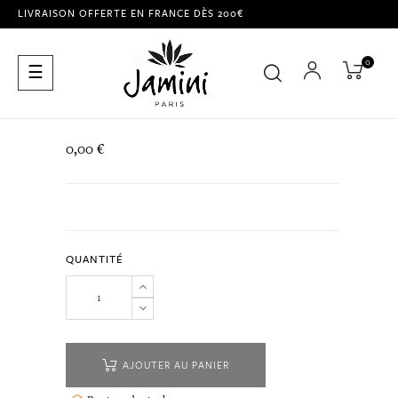
LIVRAISON OFFERTE EN FRANCE DÈS 200€
0
Basculer
☰
la
navigation
0,00 €
QUANTITÉ
AJOUTER AU PANIER