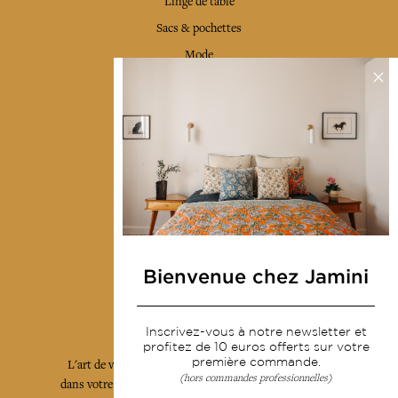
Linge de table
Sacs & pochettes
Mode
Services
Livraison & retour
CGV
Devenir revendeur
Notre communauté
Bienvenue chez Jamini
L'Art de Vivre Jamini
Inscrivez-vous à notre newsletter et
profitez de 10 euros offerts sur votre
première commande.
L'art de vivre JAMINI raconté avec poésie et élégance
(hors commandes professionnelles)
dans votre boîte mail. Inscrivez vous à notre newsletter