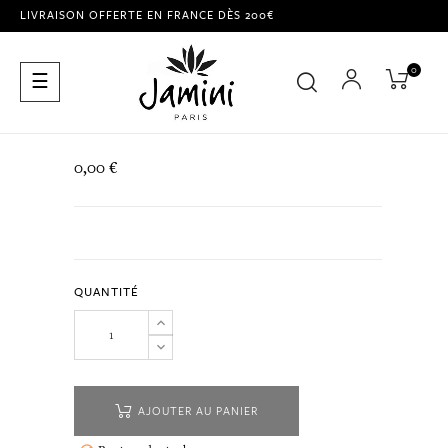
LIVRAISON OFFERTE EN FRANCE DÈS 200€
0
Basculer
☰
la
navigation
0,00 €
QUANTITÉ
AJOUTER AU PANIER