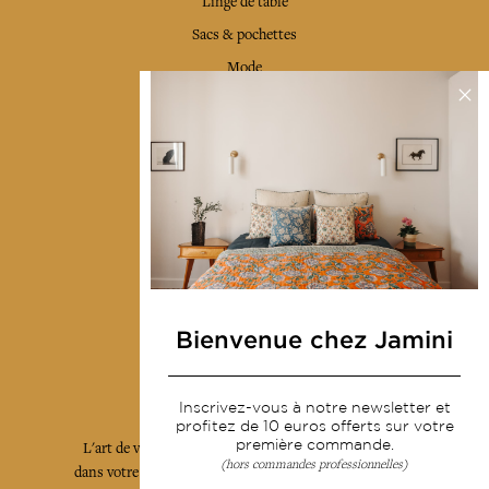
Linge de table
Sacs & pochettes
Mode
Services
Livraison & retour
CGV
Devenir revendeur
Notre communauté
Bienvenue chez Jamini
L'Art de Vivre Jamini
Inscrivez-vous à notre newsletter et
profitez de 10 euros offerts sur votre
première commande.
L'art de vivre JAMINI raconté avec poésie et élégance
(hors commandes professionnelles)
dans votre boîte mail. Inscrivez vous à notre newsletter